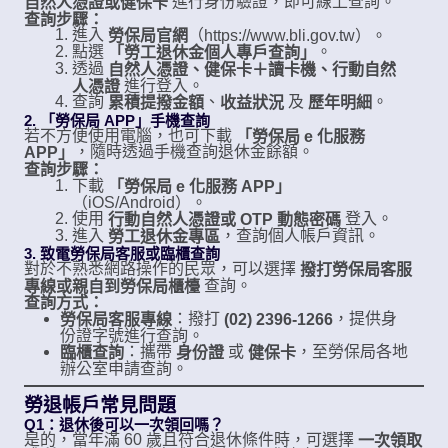
進行身份驗證，即可線上查詢。
自然人憑證或健保卡
查詢步驟：
進入
（
勞保局官網
https://www.bli.gov.tw）。
點選
。
「勞工退休金個人專戶查詢」
透過
自然人憑證、健保卡＋讀卡機、行動自然
進行登入。
人憑證
查詢
、
及
。
累積提撥金額
收益狀況
歷年明細
2. 「勞保局 APP」手機查詢
若不方便使用電腦，也可下載
「勞保局 e 化服務
，隨時透過手機查詢退休金餘額。
APP」
查詢步驟：
下載
「勞保局 e 化服務 APP」
（iOS/Android）。
使用
登入。
行動自然人憑證或 OTP 動態密碼
進入
，查詢個人帳戶資訊。
勞工退休金專區
3. 致電勞保局客服或臨櫃查詢
對於不熟悉網路操作的民眾，可以選擇
撥打勞保局客服
查詢。
專線或親自到勞保局櫃檯
查詢方式：
：撥打
，提供身
勞保局客服專線
(02) 2396-1266
份證字號進行查詢。
：攜帶
或
，至勞保局各地
臨櫃查詢
身份證
健保卡
辦公室申請查詢。
勞退帳戶常見問題
Q1：退休後可以一次領回嗎？
是的，當年滿 60 歲且符合退休條件時，可選擇
一次領取