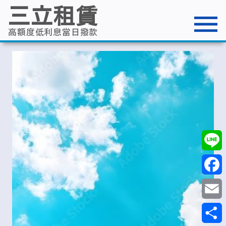
跳
三立租賃
至
主
要
高額度低利息當日撥款
內
容
Line
Faceb
Email