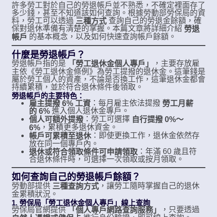
許多勞工對於自己的勞退帳戶並不熟悉，不確定裡面存了
多少錢，甚至不知道該如何查詢。根據勞動部勞保局的資
料，勞工可以透過
查詢自己的勞退金餘額，確
三種方式
保對退休準備有清楚的掌握。本篇文章將詳細介紹
勞退
的基本概念，以及如何快速查詢帳戶餘額。
帳戶
什麼是勞退帳戶？
勞退帳戶指的是
，主要存放雇
「勞工退休金個人專戶」
主依《勞工退休金條例》為勞工提撥的退休金。這筆錢是
屬於勞工個人的資產，不論是否換工作，這筆退休金都會
持續累積，並於符合退休條件後領取。
勞退帳戶的主要特色：
：每月雇主依法提撥
雇主提撥 6% 工資
勞工月薪
進入個人退休金專戶。
的 6%
：勞工可選擇
個人可額外提撥
自行提撥 0%～
，累積更多退休資金。
6%
：即使更換工作，退休金依然存
帳戶可累積至退休
放在同一個專戶內。
：年滿 60 歲且符
退休或符合領取條件可申請領取
合退休條件時，可選擇一次領取或按月領取。
如何查詢自己的勞退帳戶餘額？
勞動部提供
，讓勞工隨時掌握自己的退休
三種查詢方式
金累積狀況。
1. 勞保局「勞工退休金個人專戶」線上查詢
勞保局官網提供
，只要透過
「個人專戶網路查詢服務」