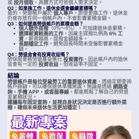
或
，具體方式可依個人需求決定。
按月領取
Q2：如果換工作，退休金還會繼續累積嗎？
是的，勞退帳戶屬於
，即使更換工作，退休金
個人專戶
仍會存放在同一個帳戶內，不會影響累積金額。
Q3：如何提高勞退帳戶的累積金額？
（0%～6%），可加速退休金累積。
個人額外提撥
，因雇主提撥比例為
選擇薪資較高的工作
6% 工
，薪資越高，提撥金額越多。
資
，避免因長時間未受僱影響累積金
長期穩定工作
額。
Q4：勞退金會有投資收益嗎？
勞保局會將勞退基金進行
，因此帳戶內的退休
投資運作
金會有一定的
，但收益率不固定。
投資收益
結論
，透過定期查詢
勞退帳戶是每位受雇勞工的重要退休資產
帳戶餘額，可以確保退休準備無虞。無論是透過
網路查
，都能輕鬆了解自己的勞退
詢、手機 APP，或客服專線
金累積狀況。
建議每年固定查詢，並視自身狀況決定是否進行額外提
撥，確保未來退休生活更加穩定！