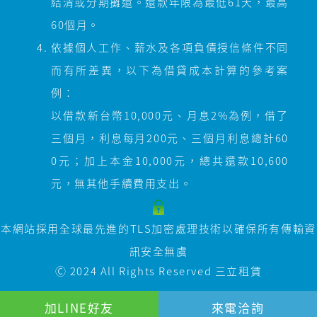
結清或分期攤還。還款年限為最低61天，最高
60個月。
依據個人工作、薪水及各項負債授信條件不同
而有所差異，以下為借貸成本計算的參考案
例：
以借款新台幣10,000元、月息2%為例，借了
三個月，利息每月200元、三個月利息總計60
0元；加上本金10,000元，總共還款10,600
元，無其他手續費用支出。
本網站採用全球最先進的TLS加密處理技術以確保所有傳輸資
訊安全無虞
Ⓒ 2024 All Rights Reserved
三立租賃
加LINE好友
來電洽詢