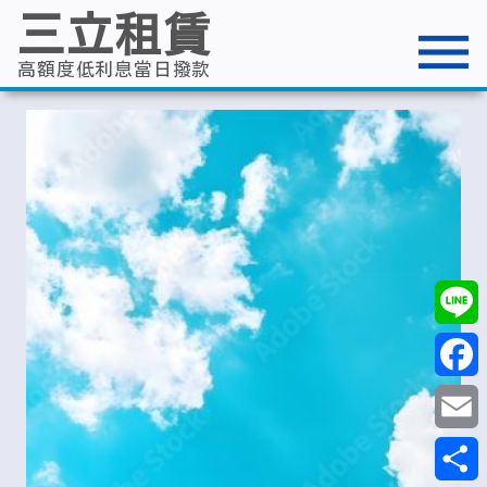
跳
三立租賃
至
主
要
高額度低利息當日撥款
內
容
Line
Faceb
Email