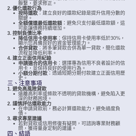
聯繫，要求修正。
2. 優化還款行為
：建立良好的還款紀錄是提升信用分數的
按時還款
關鍵。
：避免只支付最低還款額，這
全額償還最低還款額
可能讓債務持續增加。
3. 控制負債比率
：保持信用卡使用率低於30%，
降低信用卡使用率
顯示您具備良好的資金管理能力。
：將多筆貸款合併為單一貸款，簡化還款
合併貸款
流程並降低利率。
4. 建立正面信用紀錄
：選擇專為信用不良者設計的信
申請適合的信用卡
用卡，並保持良好的使用行為。
：透過短期分期付款建立正面信用歷
小額分期付款
史。
三、注意事項
1. 避免高風險貸款
遠離高利率或條款不透明的貸款機構，避免陷入更
深的財務困境。
2. 謹慎評估還款能力
在申請貸款前，務必計算還款能力，避免過度負
債。
3. 尋求專業建議
若對貸款或信用修復有疑問，可諮詢專業財務顧
問，獲得量身定制的建議。
四、結語