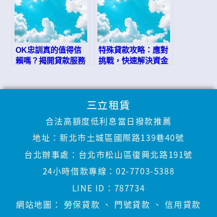
OK忠訓真的值得信
特殊貸款攻略：應對
賴嗎？揭開貸款服務
挑戰，快速解決資金
的迷思
需求
三立租賃
合法高額度低利息當日撥款推薦
地址：
新北市土城區國際路139巷40號
台北辦事處：
台北市松山區復興北路191號
24小時借款專線：
02-7703-5388
LINE ID：
787734
網站地圖：
勞保貸款
、
門號貸款
、
信用貸款