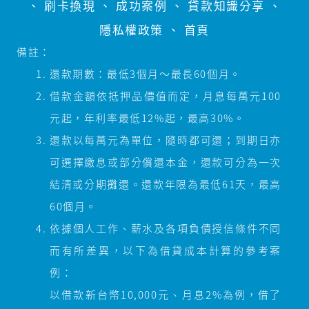
、
刷卡換現
、
成功案例
、
貸款知識分享
、
隱私權政策
、
首頁
備註：
還款期數：最低3個月～最長60個月。
借款金額依抵押品價值而定，月息每萬元100
元起，年利率最低12%起，最高30%。
還款以每萬元為單位，隨時都可還；到期日亦
可選擇繳息或部分償還本金，還款可分為一次
結清或分期攤還。還款年限為最低61天，最高
60個月。
依據個人工作、薪水及各項負債授信條件不同
而有所差異，以下為借貸成本計算的參考案
例：
以借款新台幣10,000元、月息2%為例，借了