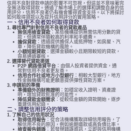
信用不良對貸款申請的影響不可忽視，但這並不意味著完
全無法取得貸款。通過了解市場上的選擇和調整自身的信
用評分，信用不良者仍有機會獲得資金支持。以下將探討
如何取得貸款以及提升信用評分的實用策略。
一、信用不良者如何取得貸款
1. 尋找專門針對信用不良者的貸款產品
：某些機構提供無需信用分數的貸
無信用檢查貸款
款，但通常伴隨較高的利率和手續費。
：透過提供擔保人或抵押物，如房屋、汽
擔保貸款
車，降低貸款機構的風險。
：選擇金額較小且期限較短的貸款，
小額短期貸款
容易通過審核。
2. 選擇替代貸款渠道
：由個人投資者提供資金，通
P2P 網路借貸平台
常對信用不良者更友善。
：相較大型銀行，地方
信用合作社或地方小型銀行
性金融機構可能更願意提供彈性貸款方案。
3. 申請前的準備
：如穩定收入證明、資產證
準備額外的財務證明
明，增加貸款批准的可能性。
：從較低金額的貸款開始，逐步
降低貸款金額需求
重建信用紀錄。
二、調整信用評分的策略
1. 了解自己的信用狀況
：從合法機構獲取詳細信用報告，了
取得信用報告
解信用不良的原因，例如逾期還款或高負債比率。
：若發現錯誤資訊，立即與信用機構
檢查報告錯誤