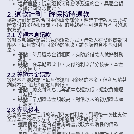
：提前還款可能會涉及違約金，具體金額
提前還款
根據合同條款而定。
2. 還款計劃：確保按時還款
還款計劃是貸款合同中的重要部分，明確了借款人需要按
時支付的金額和時間。不同的貸款類型可能會有不同的還
款方式。
2.1 等額本息還款
等額本息還款是最常見的還款方式，借款人在整個貸款期
限內，每月支付相同金額的貸款，該金額包含本金和利
息。
：每月還款金額相同，有助於借款人做好財務
優點
規劃。
：在早期還款中，支付的利息部分較多，本金
缺點
部分較少。
2.2 等額本金還款
等額本金還款是指每月償還相同金額的本金，但利息隨著
剩餘本金的減少而逐月降低。
：總支付利息比等額本息還款低，還款負擔逐
優點
月減輕。
：早期還款金額較高，對借款人的初期還款壓
缺點
力較大。
2.3 先息後本
先息後本是一種貸款前期只支付利息，到期後一次性支付
全部本金的還款方式，通常適用於短期貸款。
：適合資金周轉需要較大靈活性的借款
適用情況
人，例如企業經營者。