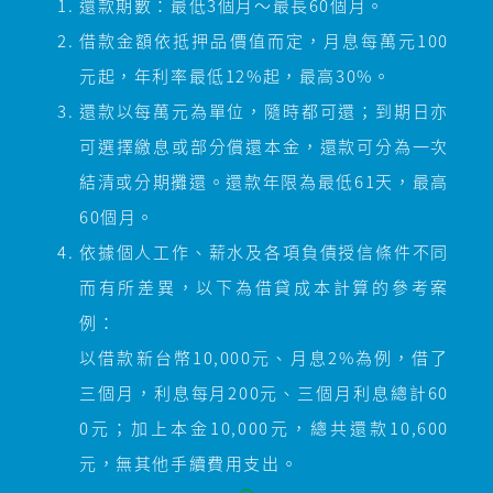
還款期數：最低3個月～最長60個月。
借款金額依抵押品價值而定，月息每萬元100
元起，年利率最低12%起，最高30%。
還款以每萬元為單位，隨時都可還；到期日亦
可選擇繳息或部分償還本金，還款可分為一次
結清或分期攤還。還款年限為最低61天，最高
60個月。
依據個人工作、薪水及各項負債授信條件不同
而有所差異，以下為借貸成本計算的參考案
例：
以借款新台幣10,000元、月息2%為例，借了
三個月，利息每月200元、三個月利息總計60
0元；加上本金10,000元，總共還款10,600
元，無其他手續費用支出。