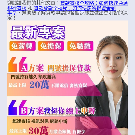
迎閱讀我們的其他文章：
貸款審核全攻略：如何快速通過
和
銀行審核
貸款放款全揭秘：如何快速獲得資金到
，幫助您了解貸款申請的各個步驟並做出更明智的決
手？
定！