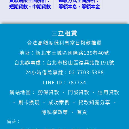
貸款期限全面解析：
還款方式全面解析：
短期貸款、中期貸款
等額本息、等額本金
與長期貸款
與先息後本
三立租賃
合法高額度低利息當日撥款推薦
地址：
新北市土城區國際路139巷40號
台北辦事處：
台北市松山區復興北路191號
24小時借款專線：
02-7703-5388
LINE ID：
787734
網站地圖：
勞保貸款
、
門號貸款
、
信用貸款
、
刷卡換現
、
成功案例
、
貸款知識分享
、
隱私權政策
、
首頁
備註：