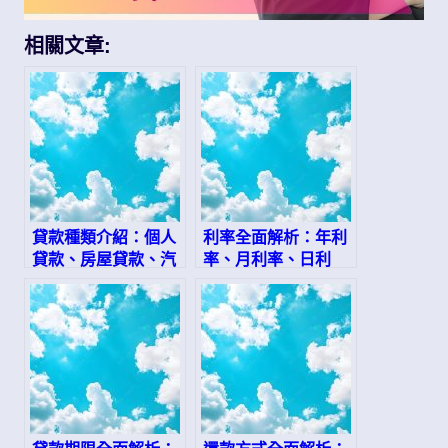
相關文章:
貸款種類介紹：個人
利率全面解析：年利
貸款、房屋貸款、汽
率、月利率、日利
車貸款、創業貸款與
率、浮動利率與固定
企業貸款
利率