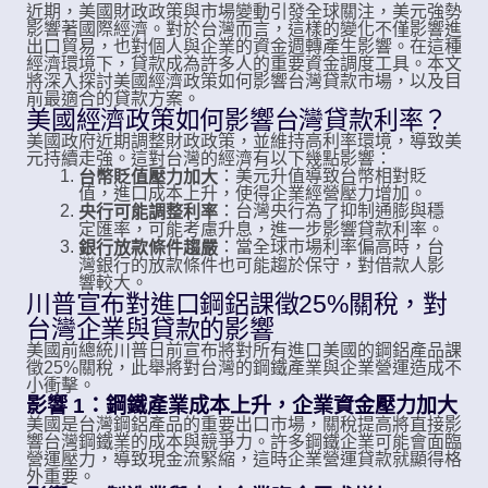
近期，美國財政政策與市場變動引發全球關注，美元強勢
影響著國際經濟。對於台灣而言，這樣的變化不僅影響進
出口貿易，也對個人與企業的資金週轉產生影響。在這種
經濟環境下，貸款成為許多人的重要資金調度工具。本文
將深入探討美國經濟政策如何影響台灣貸款市場，以及目
前最適合的貸款方案。
美國經濟政策如何影響台灣貸款利率？
美國政府近期調整財政政策，並維持高利率環境，導致美
元持續走強。這對台灣的經濟有以下幾點影響：
：美元升值導致台幣相對貶
台幣貶值壓力加大
值，進口成本上升，使得企業經營壓力增加。
：台灣央行為了抑制通膨與穩
央行可能調整利率
定匯率，可能考慮升息，進一步影響貸款利率。
：當全球市場利率偏高時，台
銀行放款條件趨嚴
灣銀行的放款條件也可能趨於保守，對借款人影
響較大。
川普宣布對進口鋼鋁課徵25%關稅，對
台灣企業與貸款的影響
美國前總統川普日前宣布將對所有進口美國的鋼鋁產品課
徵25%關稅，此舉將對台灣的鋼鐵產業與企業營運造成不
小衝擊。
影響 1：鋼鐵產業成本上升，企業資金壓力加大
美國是台灣鋼鋁產品的重要出口市場，關稅提高將直接影
響台灣鋼鐵業的成本與競爭力。許多鋼鐵企業可能會面臨
營運壓力，導致現金流緊縮，這時企業營運貸款就顯得格
外重要。