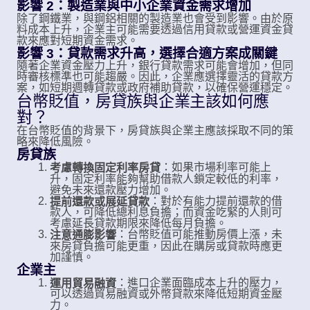
影響 2：製造業與中小企業資金需求增加
除了鋼鐵業，與鋼鋁相關的製造業也會受到影響。由於原
料成本上升，企業主可能需要透過信用貸款或營運資金貸
款來應對短期資金需求。
影響 3：貸款需求升高，選擇合適方案成關鍵
隨著企業資金壓力上升，銀行貸款需求可能會增加，但同
時審核標準也可能趨嚴。因此，企業應選擇靈活的貸款方
案，如短期週轉貸款或政府補助貸款，以確保營運穩定。
台幣貶值，房貸族與企業主該如何應
對？
在台幣貶值的背景下，房貸族與企業主應該採取不同的策
略來降低風險。
房貸族
：如果市場利率可能上
考慮轉換固定利率房貸
升，固定利率能夠幫助借款人鎖定較低的利率，
避免未來還款壓力增加。
：對於有能力提前還款的借
提前還款或展延貸款
款人，可降低總利息負擔；而資金吃緊的人則可
考慮延長貸款期限來降低每月負擔。
：台幣貶值可能推動房價上漲，未
注意通膨影響
來房貸負擔可能更重，因此在購房或貸款時應更
加謹慎。
企業主
：進口企業面臨成本上升的壓力，
運用貿易融資
可以透過貿易融資或外幣貸款來降低短期資金壓
力。