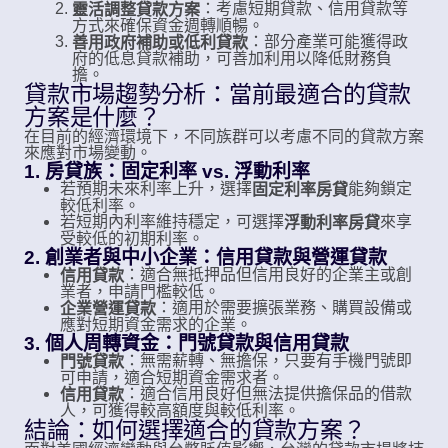
：考慮短期貸款、信用貸款等
靈活調整貸款方案
方式來確保資金週轉順暢。
：部分產業可能獲得政
善用政府補助或低利貸款
府的低息貸款補助，可善加利用以降低財務負
擔。
貸款市場趨勢分析：當前最適合的貸款
方案是什麼？
在目前的經濟環境下，不同族群可以考慮不同的貸款方案
來應對市場變動。
1. 房貸族：固定利率 vs. 浮動利率
若預期未來利率上升，選擇
能夠鎖定
固定利率房貸
較低利率。
若短期內利率維持穩定，可選擇
來享
浮動利率房貸
受較低的初期利率。
2. 創業者與中小企業：信用貸款與營運貸款
：適合無抵押品但信用良好的企業主或創
信用貸款
業者，申請門檻較低。
：適用於需要擴張業務、購買設備或
企業營運貸款
應對短期資金需求的企業。
3. 個人周轉資金：門號貸款與信用貸款
：無需薪轉、無擔保，只要有手機門號即
門號貸款
可申請，適合短期資金需求者。
：適合信用良好但無法提供擔保品的借款
信用貸款
人，可獲得較高額度與較低利率。
結論：如何選擇適合的貸款方案？