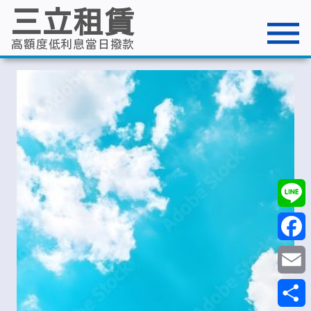
跳
三立租賃
至
主
要
高額度低利息當日撥款
內
容
Line
Faceb
Email