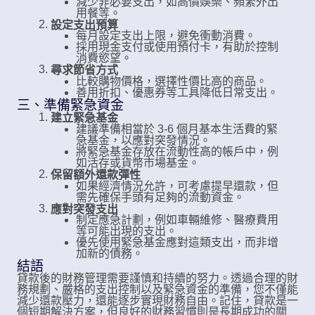
減少非必要支出，如高價娛樂、頻繁外出
用餐等。
設定支出預算
每月設定支出上限，避免衝動消費。
採用現金支付或使用預付卡，有助於控制
消費慾望。
尋求節省方式
比較購物價格，選擇性價比高的商品。
善用折扣、優惠券等工具降低日常支出。
三、準備緊急資金
建立緊急基金
建議準備相當於 3-6 個月基本生活費的緊
急基金，以應對突發情況。
將緊急基金存放在流動性高的帳戶中，例
如活存或貨幣市場基金。
保留額外還款彈性
如果經濟情況允許，可考慮提早還款，但
需先確保手頭有足夠的流動資金。
應對突發支出
制定應急計劃，例如車輛維修、醫療費用
等可能出現的支出。
優先使用緊急基金應對這類支出，而非增
加新的債務。
結語
貸款後的財務管理需要謹慎和持續的努力。透過合理的財
務規劃、嚴格的支出控制以及緊急資金的準備，您不僅能
減少還款壓力，還能逐步實現財務自由。記住，貸款是一
個短期解決方案，但良好的財務習慣則是長期成功的關