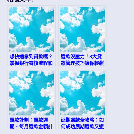
想快速拿到貸款嗎？
還款沒壓力！8大貸
掌握銀行審核流程和
款管理技巧讓你輕鬆
申請時間的關鍵秘
上岸
訣！
還款計劃：還款週
延期還款全攻略：如
期、每月還款金額計
何成功展期還款又避
算
開高額罰息？