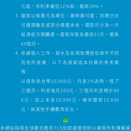
元起，年利率最低12%起，最高30%。
還款以每萬元為單位，隨時都可還；到期日亦
可選擇繳息或部分償還本金，還款可分為一次
結清或分期攤還。還款年限為最低61天，最高
60個月。
依據個人工作、薪水及各項負債授信條件不同
而有所差異，以下為借貸成本計算的參考案
例：
以借款新台幣10,000元、月息2%為例，借了
三個月，利息每月200元、三個月利息總計60
0元；加上本金10,000元，總共還款10,600
元，無其他手續費用支出。
本網站採用全球最先進的TLS加密處理技術以確保所有傳輸資