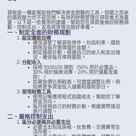
貸款是一種能幫助我們解決資金困難的工具，但隨之而來
的還款壓力也不容忽視。有效的財務管理在貸款後尤為重
要，以下是一些實用的建議，幫助您在貸款後做好財務規
劃、控制支出，並為突發情況做好準備。
一、制定全面的財務規劃
設定還款目標
確保清楚了解貸款條件，包括利率、還款
期限及每月需償還的金額。
制定還款計劃，根據自己的收入和支出情
況，確保每月準時還款。
分配收入
採用 50/30/20 規則（50% 用於必需品，
30% 用於娛樂消費，20% 用於儲蓄及還
款）。
如果負債比例較高，可適當調整比例，例
如將更多資金投入儲蓄和還款部分。
使用財務工具
使用記帳應用程式追蹤收支，幫助您了解
資金流向。
每月檢視自己的財務計劃，根據實際情況
進行調整。
二、嚴格控制支出
區分必要與非必要支出
必要支出包括房租、伙食費、交通費等生
活所需。