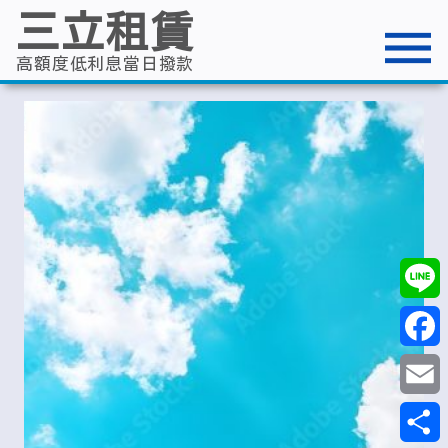
跳
三立租賃
至
主
要
高額度低利息當日撥款
內
容
Line
Faceb
Email