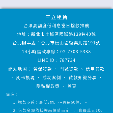
三立租賃
合法高額度低利息當日撥款推薦
地址：
新北市土城區國際路139巷40號
台北辦事處：
台北市松山區復興北路191號
24小時借款專線：
02-7703-5388
LINE ID：
787734
網站地圖：
勞保貸款
、
門號貸款
、
信用貸款
、
刷卡換現
、
成功案例
、
貸款知識分享
、
隱私權政策
、
首頁
備註：
還款期數：最低3個月～最長60個月。
借款金額依抵押品價值而定，月息每萬元100