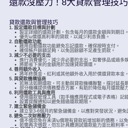
還款沒壓力！8大貸款管理技
貸款還款與管理技巧
1. 設定還款目標與計劃
製定詳細的還款計劃，包含每月的還款金額與到期日
優先\u償還高利率的貸款，以減少利息負擔。
2. 自動還款功能
啟用自動還款功能避免忘記還款，確保按時支付。
確保帳戶餘額足夠，以免因餘額不足產生罰款。
3. 減少不必要的支出
進行消費優化，減少非必要的支出，如奢侈品或過多
將節省下來的金額用於加速貸款償還。
4. 善用額外收入
將年終獎金、紅利或其他額外收入用於償還貸款本金
5. 與貸款機構協商
若無法如期還款，可主動與貸款機構聯繫，探討延長
部分機構提供債務整合方案，有助於降低每月還款壓
6. 利用還款工具與應用
使用還款管理工具（如手機應用程式或電子表格）記
設置提醒通知以避免錯過還款期限。
7. 建立緊急儲備金
建立至3-6個月的緊急儲備金，以應對突發狀況，避
8. 避免二次財務壓力
償不償您免在未清\u償現有貸款前增加新的債務，以
若需再次借款，勿忘計具體測試還款能力並比較利率