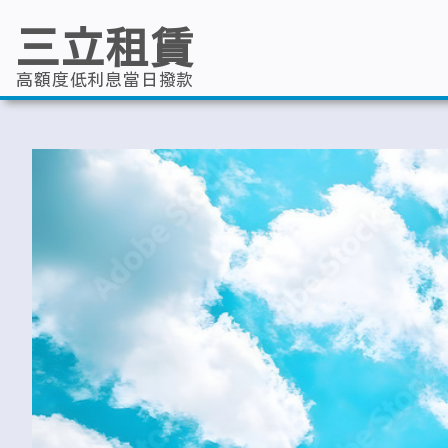
跳
至
三立租賃
主
要
內
高額度低利息當日撥款
容