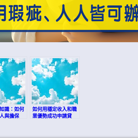
知識：如何
如何用穩定收入和職
人與擔保
業優勢成功申請貸
獲得貸款！
款？