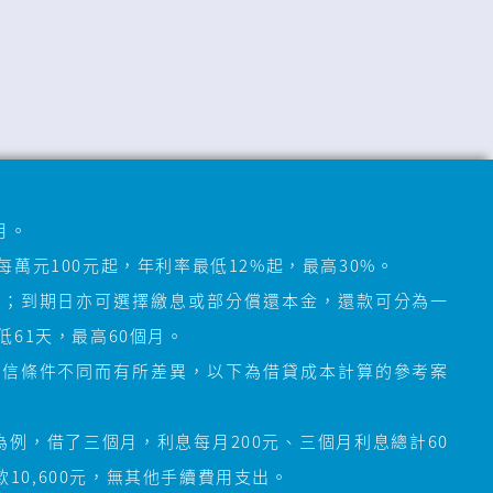
月。
萬元100元起，年利率最低12%起，最高30%。
還；到期日亦可選擇繳息或部分償還本金，還款可分為一
61天，最高60個月。
授信條件不同而有所差異，以下為借貸成本計算的參考案
%為例，借了三個月，利息每月200元、三個月利息總計60
款10,600元，無其他手續費用支出。