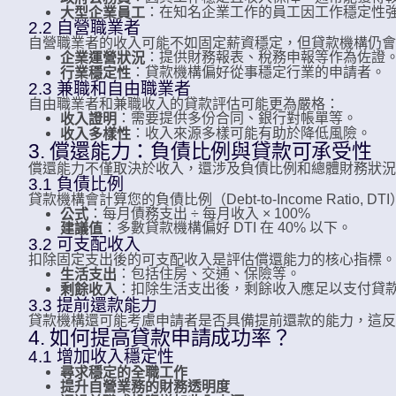
：在知名企業工作的員工因工作穩定性
大型企業員工
2.2 自營職業者
自營職業者的收入可能不如固定薪資穩定，但貸款機構仍會
：提供財務報表、稅務申報等作為佐證
企業運營狀況
：貸款機構偏好從事穩定行業的申請者。
行業穩定性
2.3 兼職和自由職業者
自由職業者和兼職收入的貸款評估可能更為嚴格：
：需要提供多份合同、銀行對帳單等。
收入證明
：收入來源多樣可能有助於降低風險。
收入多樣性
3. 償還能力：負債比例與貸款可承受性
償還能力不僅取決於收入，還涉及負債比例和總體財務狀況
3.1 負債比例
貸款機構會計算您的負債比例（Debt-to-Income Ratio, DT
：每月債務支出 ÷ 每月收入 × 100%
公式
：多數貸款機構偏好 DTI 在 40% 以下。
建議值
3.2 可支配收入
扣除固定支出後的可支配收入是評估償還能力的核心指標。
：包括住房、交通、保險等。
生活支出
：扣除生活支出後，剩餘收入應足以支付貸
剩餘收入
3.3 提前還款能力
貸款機構還可能考慮申請者是否具備提前還款的能力，這反
4. 如何提高貸款申請成功率？
4.1 增加收入穩定性
尋求穩定的全職工作
提升自營業務的財務透明度