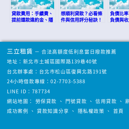
貸款費用：手續費、
想順利貸款？必看條
負債比率
提前還款違約金、隱
件與信用評分秘訣！
負債與收
藏費用
－
合法高額度低利息當日撥款推薦
三立租賃
地址：
新北市土城區國際路139巷40號
台北辦事處：
台北市松山區復興北路191號
24小時借款專線：
02-7703-5388
LINE ID：
787734
網站地圖：
勞保貸款
、
門號貸款
、
信用貸款
、
成功案例
、
貸款知識分享
、
隱私權政策
、
首頁