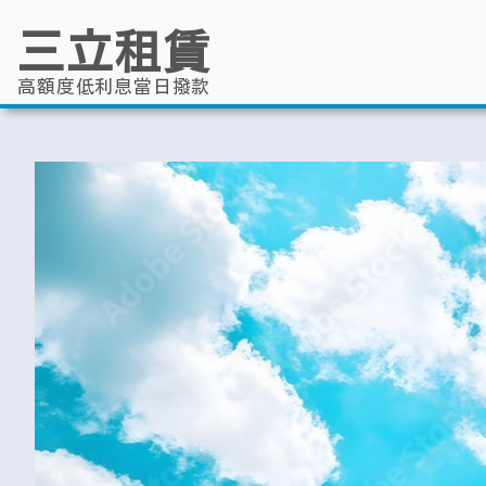
跳
至
三立租賃
主
要
內
高額度低利息當日撥款
容