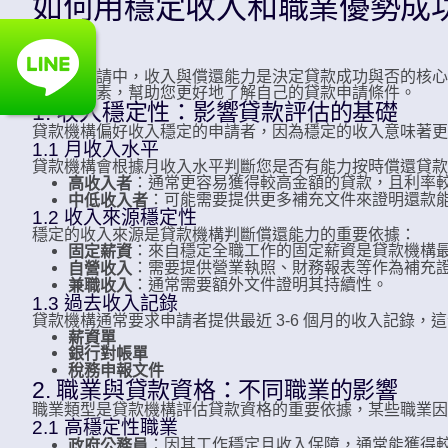
如何用穩定收入和職業優勢成
在貸款申請中，收入與償還能力是決定貸款成功與否的核心
些關鍵因素，幫助您更好地了解自己的貸款申請條件。
1. 收入穩定性：影響貸款評估的基礎
貸款機構偏好收入穩定的申請者，因為穩定的收入意味著更
1.1 月收入水平
貸款機構會根據月收入水平判斷您是否有能力按時償還貸款
：通常更容易獲得較高金額的貸款，且利率
高收入者
：可能需要提供更多補充文件來證明還款
中低收入者
1.2 收入來源穩定性
穩定的收入來源是貸款機構判斷償還能力的重要依據：
：來自穩定全職工作的固定薪資是貸款機構
固定薪資
：需要提供營業執照、財務報表等作為補充
自營收入
：通常需要額外文件證明其持續性。
兼職收入
1.3 過去收入記錄
貸款機構通常要求申請者提供最近 3-6 個月的收入記錄，
薪資單
銀行對帳單
稅務申報文件
2. 職業與貸款資格：不同職業的影響
職業類型是貸款機構評估貸款資格的重要依據，某些職業
2.1 高穩定性職業
：因其工作穩定且收入保障，通常能獲得
政府公務員