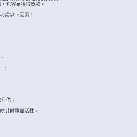
強，也容易獲得貸款。
考慮以下因素：
。
。
I）：
款月供。
映其財務靈活性。