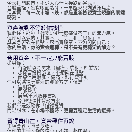
今天打開股市，不少人心情直接跌到谷底。
台股重挫，投資帳面蒸發，一早醒來只剩滿滿焦慮。
但其實，
每一次市場下跌，都是重新檢視資金規劃的關鍵
時刻。
資產波動不等於你該慌
我們懂，那種「錢變少卻什麼都做不了」的無力感。
但你可以做的，其實不只「等」和「忍耐」。
與其急著砍在低點、忍痛賣股票，不如問問自己：
你的生活、你的資金週轉，是不是有更穩定的解方？
急用資金，不一定只能賣股
如果你：
有臨時資金需求（醫療、房租、創業等）
想保留投資部位，不想砍在低點
面臨信用瑕疵、協商、銀行貸不到
你可以選擇更靈活的資金方式，像是：
信用貸款
門號貸款
房屋/土地抵押貸款
免聯徵彈性貸款方案
我們不是鼓勵你「借錢投資」，
而是想說：
在市場不穩時，更需要穩定生活的選擇。
留得青山在，資金穩住再說
市場會跌，也會反彈。
但你的生活、你的信心，不該一起崩盤。