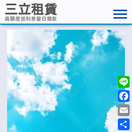
跳
三立租賃
至
主
要
高額度低利息當日撥款
內
容
Line
Faceb
Email