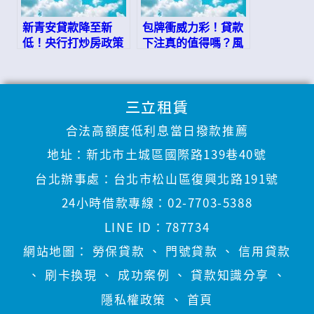
新青安貸款降至新
包牌衝威力彩！貸款
低！央行打炒房政策
下注真的值得嗎？風
下，購屋貸款該如何
險大解析！
規劃？
三立租賃
合法高額度低利息當日撥款推薦
地址：
新北市土城區國際路139巷40號
台北辦事處：
台北市松山區復興北路191號
24小時借款專線：
02-7703-5388
LINE ID：
787734
網站地圖：
勞保貸款
、
門號貸款
、
信用貸款
、
刷卡換現
、
成功案例
、
貸款知識分享
、
隱私權政策
、
首頁