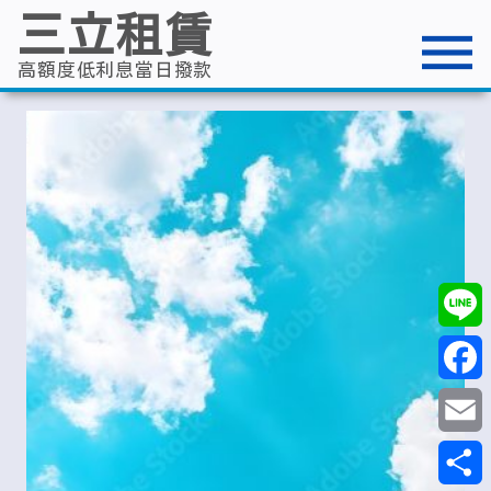
跳
三立租賃
至
主
要
高額度低利息當日撥款
內
容
Line
Faceb
Email