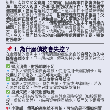
近期，南韓女星
金賽綸（金賽綸）因酒駕事件影響演藝生
涯，導致收入銳減，更傳出因財務狀況不佳，向周圍親友
。這起事件不僅是娛樂圈
借錢還債，甚至淪落到打工維生
的焦點，也讓我們重新思考：
財務管理到底有多重要？欠
債該如何正確處理，避免讓自己陷入更深的財務危機？
不論是明星還是普通人，
債務管理都是人生中不可忽視的
。如果財務規劃不當，債務可能會像雪球一樣越滾越
課題
大，最終影響生活品質、信用紀錄，甚至導致長期經濟困
境。今天，我們就來探討
如何面對與處理債務問題，避免
。
財務崩盤
1. 為什麼債務會失控？
在金賽綸的案例中，債務問題的產生來自於
突發的收入中
。但一般來說，債務失控的主要原因包含以
斷與高額支出
下幾點：
過度消費，財務規劃不足
許多人習慣先消費再還款，使用信用卡過度刷卡，導
致無法如期還款，最終累積大量負債。
缺乏應急儲蓄，無法應對突發狀況
當收入突然減少，例如失業、生病或法律糾紛，若沒
有緊急預備金，往往只能靠貸款或借款度日。
投資失敗，導致財務危機
一些人因為投資失敗，或參與高風險投資（如股票槓
桿、虛擬貨幣等），結果資金嚴重縮水，反而欠下鉅額債
務。
：
債務的產生並不可怕，可怕的是不懂如何管
小建議