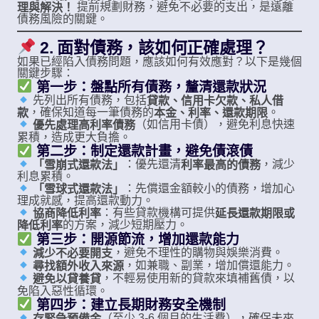
提前規劃財務，避免不必要的支出，是遠離
理與解決！
債務風險的關鍵。
2. 面對債務，該如何正確處理？
如果已經陷入債務問題，應該如何有效應對？以下是幾個
關鍵步驟：
第一步：盤點所有債務，釐清還款狀況
先列出所有債務，包括
貸款、信用卡欠款、私人借
，確保知道每一筆債務的
。
款
本金、利率、還款期限
（如信用卡債），避免利息快速
優先處理高利率債務
累積，造成更大負擔。
第二步：制定還款計畫，避免債滾債
：優先還清
，減少
「雪崩式還款法」
利率最高的債務
利息累積。
：先償還金額較小的債務，增加心
「雪球式還款法」
理成就感，提高還款動力。
：有些貸款機構可提供
協商降低利率
延長還款期限或
的方案，減少短期壓力。
降低利率
第三步：開源節流，增加還款能力
，避免不理性的購物與娛樂消費。
減少不必要開支
，如兼職、副業，增加償還能力。
尋找額外收入來源
，不輕易使用新的貸款來填補舊債，以
避免以貸養貸
免陷入惡性循環。
第四步：建立長期財務安全機制
（至少 3-6 個月的生活費），確保未來
存緊急預備金