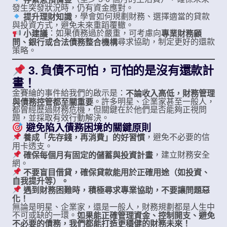
發生突發狀況時，仍有資金應對。
，學會如何規劃財務、選擇適當的貸款
提升理財知識
與投資方式，避免未來重蹈覆轍。
：如果債務過於嚴重，可考慮向
專業財務顧
小建議
尋求協助，制定更好的還款
問、銀行或合法債務整合機構
策略。
3. 負債不可怕，可怕的是沒有還款計
畫！
金賽綸的事件給我們的啟示是：
不論收入高低，財務管理
。許多明星、企業家甚至一般人，
與債務控管都至關重要
都曾經歷過財務危機，但關鍵在於他們是否能夠正視問
題，並採取有效行動解決。
避免陷入債務困境的關鍵原則
，避免不必要的信
養成「先存錢，再消費」的好習慣
用卡透支。
，建立財務安全
確保每個月有固定的儲蓄與投資計畫
網。
不要盲目借貸，確保貸款能用於正確用途（如投資、
自我提升等）。
遇到財務困難時，積極尋求專業協助，不要讓問題惡
化！
無論是明星、企業家，還是一般人，財務規劃都是人生中
不可或缺的一環。
如果能正確管理資金、控制開支、避免
不必要的債務，我們都能打造更穩健的財務未來！