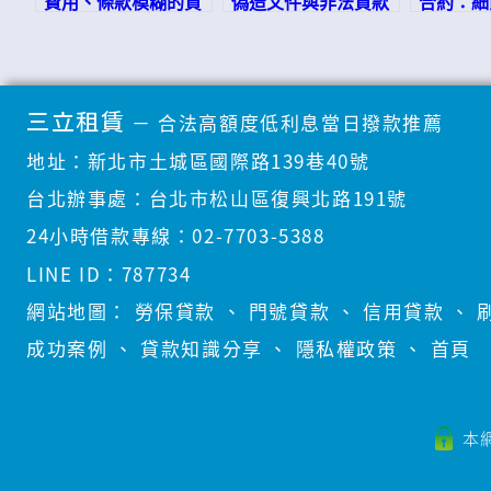
費用、條款模糊的貸
偽造文件與非法貸款
合約：細
款
公司的風險指南
藏條款大
－
合法高額度低利息當日撥款推薦
三立租賃
地址：
新北市土城區國際路139巷40號
台北辦事處：
台北市松山區復興北路191號
24小時借款專線：
02-7703-5388
LINE ID：
787734
網站地圖：
勞保貸款
、
門號貸款
、
信用貸款
、
成功案例
、
貸款知識分享
、
隱私權政策
、
首頁
本