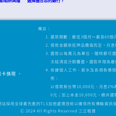
節陷阱與隱
選擇適合您的銀行？
揭密
備註：
還款期數：最低3個月～最長60個
借款金額依抵押品價值而定，月息每
還款以每萬元為單位，隨時都可
次結清或分期攤還。還款年限為最低
依據個人工作、薪水及各項負債
刷卡換現
、
例：
以借款新台幣10,000元、月息2
0元；加上本金10,000元，總共還
網站採用全球最先進的TLS加密處理技術以確保所有傳輸資訊
Ⓒ 2024 All Rights Reserved
三立租賃