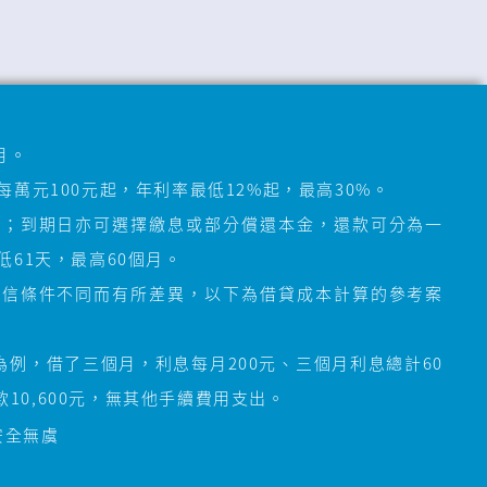
月。
萬元100元起，年利率最低12%起，最高30%。
還；到期日亦可選擇繳息或部分償還本金，還款可分為一
61天，最高60個月。
授信條件不同而有所差異，以下為借貸成本計算的參考案
%為例，借了三個月，利息每月200元、三個月利息總計60
款10,600元，無其他手續費用支出。
安全無虞