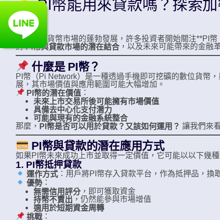
PI幣能用來貸款嗎？探索
隨著加密貨幣市場的蓬勃發展，許多投資者開始關注**PI幣（P
討
，以及未來可能帶來的金融
PI幣與貸款市場的潛在結合
什麼是 PI幣？
PI幣（Pi Network）是一種透過手機即可挖礦的數位
展，其市場價值與應用範圍可能大幅增加。
：
PI幣的潛在價值
未來上市交易所後可能擁有市場價值
具備去中心化支付潛力
可能與現有的金融系統整合
那麼，
讓我們來
PI幣是否可以用於貸款？又該如何運用？
PI幣與貸款的潛在應用方式
如果PI幣未來成功上市並取得一定價值，它可能以以下幾
1. PI幣抵押貸款
：用戶將PI幣存入貸款平台，作為抵押品，換取
運作方式
：
優勢
，即可獲取資金
無需信用評分
，仍然能參與市場增值
持幣不賣出
適用於短期資金周轉
：
挑戰