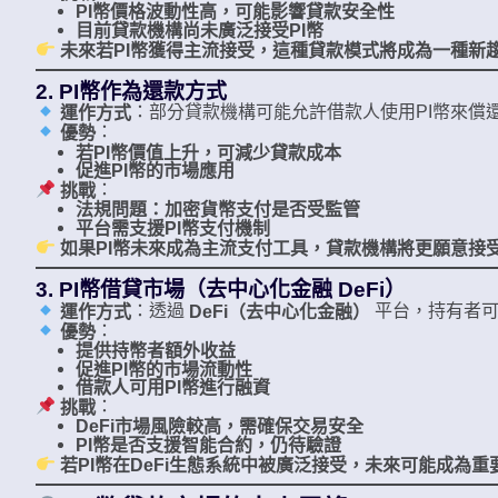
PI幣價格波動性高，可能影響貸款安全性
目前貸款機構尚未廣泛接受PI幣
未來若PI幣獲得主流接受，這種貸款模式將成為一種新
2. PI幣作為還款方式
：部分貸款機構可能允許借款人使用PI幣來償
運作方式
：
優勢
若PI幣價值上升，可減少貸款成本
促進PI幣的市場應用
：
挑戰
法規問題：加密貨幣支付是否受監管
平台需支援PI幣支付機制
如果PI幣未來成為主流支付工具，貸款機構將更願意接受
3. PI幣借貸市場（去中心化金融 DeFi）
：透過
平台，持有者可
運作方式
DeFi（去中心化金融）
：
優勢
提供持幣者額外收益
促進PI幣的市場流動性
借款人可用PI幣進行融資
：
挑戰
DeFi市場風險較高，需確保交易安全
PI幣是否支援智能合約，仍待驗證
若PI幣在DeFi生態系統中被廣泛接受，未來可能成為