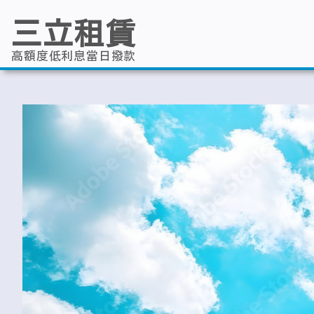
跳
至
三立租賃
主
要
內
高額度低利息當日撥款
容