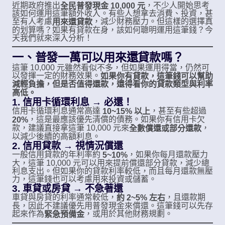
近期政府推出
，不少人開始思考
全民普發現金 10,000 元
該如何運用這筆額外收入。有些人想拿去消費、投資，甚
至有人考慮
，減少財務壓力。但這樣的選擇真
用來還貸款
的划算嗎？如果有貸款在身，該如何聰明運用這筆錢？今
天我們就來深入分析！
一、普發一萬可以用來還貸款嗎？
這筆 10,000 元雖然看似不多，但如果運用得當，仍然可
以發揮一定的財務效果。
如果你有貸款，這筆錢可以幫助
減輕負擔，但是否值得還款，還得看你的貸款類型與利率
高低。
1. 信用卡循環利息 → 必還！
信用卡循環利息通常高達
，甚至有些超過
10~15% 以上
，這是最應該優先清償的債務。如果你有信用卡欠
20%
款，建議直接拿這筆 10,000 元來
，
全數償還或部分還款
以減少後續的高額利息。
2. 信用貸款 → 視情況償還
一般信用貸款的年利率約
，如果你每月還款壓力
5~10%
大，這筆 10,000 元可以用來提前償還部分貸款，減少總
利息支出。但如果你的貸款利率較低，而且每月還款無壓
力，這筆錢也可以考慮用來投資或儲蓄。
3. 車貸或房貸 → 不急著還
車貸與房貸的利率通常較低，
，且還款期
約 2~5% 左右
長，因此不建議優先用普發現金來償還。這筆錢可以先存
起來作為
，或用於其他財務規劃。
緊急預備金