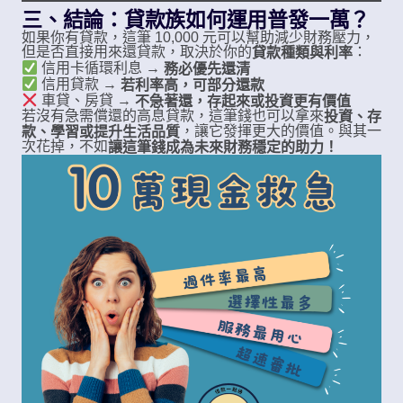
三、結論：貸款族如何運用普發一萬？
如果你有貸款，這筆 10,000 元可以幫助減少財務壓力，
但是否直接用來還貸款，取決於你的
：
貸款種類與利率
信用卡循環利息 →
務必優先還清
信用貸款 →
若利率高，可部分還款
車貸、房貸 →
不急著還，存起來或投資更有價值
若沒有急需償還的高息貸款，這筆錢也可以拿來
投資、存
，讓它發揮更大的價值。與其一
款、學習或提升生活品質
次花掉，不如
讓這筆錢成為未來財務穩定的助力！