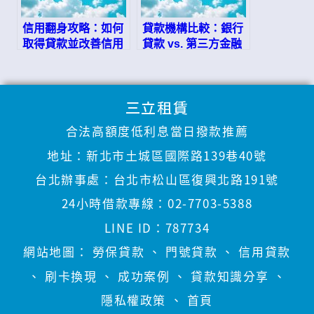
信用翻身攻略：如何
貸款機構比較：銀行
取得貸款並改善信用
貸款 vs. 第三方金融
評分
公司
三立租賃
合法高額度低利息當日撥款推薦
地址：
新北市土城區國際路139巷40號
台北辦事處：
台北市松山區復興北路191號
24小時借款專線：
02-7703-5388
LINE ID：
787734
網站地圖：
勞保貸款
、
門號貸款
、
信用貸款
、
刷卡換現
、
成功案例
、
貸款知識分享
、
隱私權政策
、
首頁