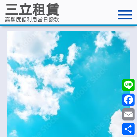
跳
三立租賃
至
主
要
高額度低利息當日撥款
內
容
Line
Faceb
Email