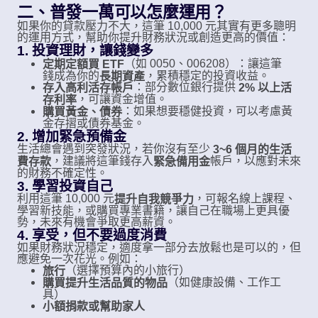
二、普發一萬可以怎麼運用？
如果你的貸款壓力不大，這筆 10,000 元其實有更多聰明
的運用方式，幫助你提升財務狀況或創造更高的價值：
1. 投資理財，讓錢變多
（如 0050、006208）：讓這筆
定期定額買 ETF
錢成為你的
，累積穩定的投資收益。
長期資產
：部分數位銀行提供
存入高利活存帳戶
2% 以上活
，可讓資金增值。
存利率
：如果想要穩健投資，可以考慮黃
購買黃金、債券
金存摺或債券基金。
2. 增加緊急預備金
生活總會遇到突發狀況，若你沒有至少
3~6 個月的生活
，建議將這筆錢存入
帳戶，以應對未來
費存款
緊急備用金
的財務不確定性。
3. 學習投資自己
利用這筆 10,000 元
，可報名線上課程、
提升自我競爭力
學習新技能，或購買專業書籍，讓自己在職場上更具優
勢，未來有機會爭取更高薪資。
4. 享受，但不要過度消費
如果財務狀況穩定，適度拿一部分去放鬆也是可以的，但
應避免一次花光。例如：
（選擇預算內的小旅行）
旅行
（如健康設備、工作工
購買提升生活品質的物品
具）
小額捐款或幫助家人