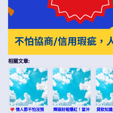
相關文章:
情人節不怕沒預
輝達財報爆紅！當沖
貸款知識