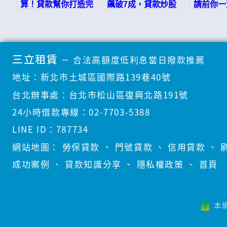
算！貸款幫你打造完
飆破7成，貸款炒股
請前你一
美浪漫驚喜
是機會還是風險？
5 件事
－
合法高額度低利息當日撥款推薦
三立租賃
地址：
新北市土城區國際路139巷40號
台北辦事處：
台北市松山區復興北路191號
24小時借款專線：
02-7703-5388
LINE ID：
787734
網站地圖：
勞保貸款
、
門號貸款
、
信用貸款
、
成功案例
、
貸款知識分享
、
隱私權政策
、
首頁
本