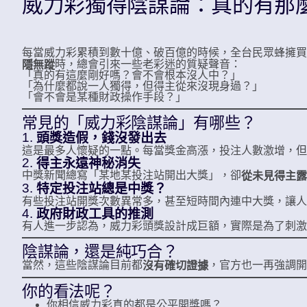
威力彩獨得陰謀論：真的有那
每當威力彩累積到數十億、破百億的時候，全台民眾蜂擁買
時，總會引來一些老彩迷的質疑聲音：
隱無蹤
「真的有這麼剛好嗎？會不會根本沒人中？」
「為什麼都說一人獨得，但得主從來沒現身過？」
「會不會是某種財政操作手段？」
常見的「威力彩陰謀論」有哪些？
1.
頭獎造假，錢沒發出去
這是最多人懷疑的一點。每當獎金高漲，投注人數激增，但
2.
得主永遠神秘消失
中獎新聞總寫「某地某投注站開出大獎」，卻
從未見得主露
3.
特定投注站總是中獎？
有些投注站開獎次數異常多，甚至短時間內連中大獎，讓人
4.
政府財政工具的推測
有人進一步認為，威力彩頭獎設計成巨額，實際是為了刺激
陰謀論，還是純巧合？
當然，這些陰謀論目前都
，官方也一再強調開
沒有確切證據
你的看法呢？
你相信威力彩真的都是公平開獎嗎？