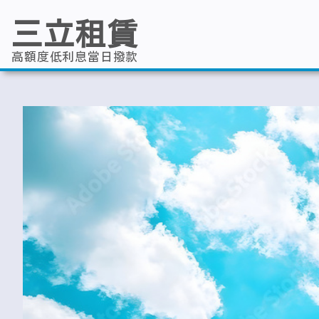
跳
至
三立租賃
主
要
內
高額度低利息當日撥款
容