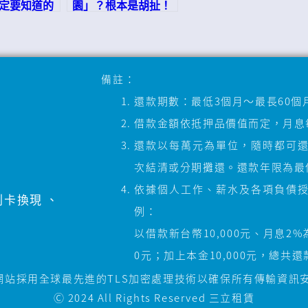
定要知道的
園」？根本是胡扯！
備註：
還款期數：最低3個月～最長60個
借款金額依抵押品價值而定，月息每
還款以每萬元為單位，隨時都可
次結清或分期攤還。還款年限為最低
依據個人工作、薪水及各項負債
刷卡換現
、
例：
以借款新台幣10,000元、月息2
0元；加上本金10,000元，總共還
網站採用全球最先進的TLS加密處理技術以確保所有傳輸資訊
Ⓒ 2024 All Rights Reserved
三立租賃