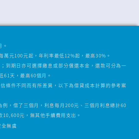
月。
萬元100元起，年利率最低12%起，最高30%。
還；到期日亦可選擇繳息或部分償還本金，還款可分為一
61天，最高60個月。
授信條件不同而有所差異，以下為借貸成本計算的參考案
%為例，借了三個月，利息每月200元、三個月利息總計60
款10,600元，無其他手續費用支出。
安全無虞